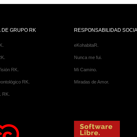
 DE GRUPO RK
RESPONSABILIDAD SOCI
K.
eKohabitaR.
RK.
Nunca me fui.
isión RK.
Mi Camino.
ontológico RK.
Miradas de Amor.
1 RK.